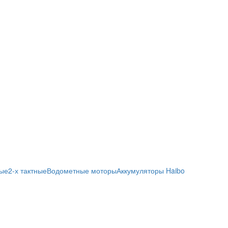
ные
2-х тактные
Водометные моторы
Аккумуляторы Haibo