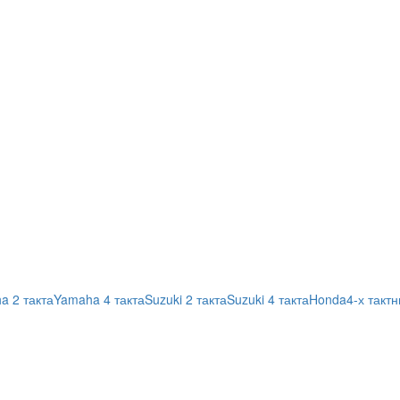
a 2 такта
Yamaha 4 такта
Suzuki 2 такта
Suzuki 4 такта
Honda
4-х такт