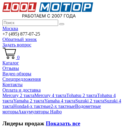
Москва
+7 (495) 877-07-25
Обратный зонок
Задать вопрос
0
Каталог
Отзывы
Видео обзоры
Спецпредложения
Контакты
Оплата и доставка
Mercury 2 такта
Mercury 4 такта
Tohatsu 2 такта
Tohatsu 4
такта
Yamaha 2 такта
Yamaha 4 такта
Suzuki 2 такта
Suzuki 4
такта
Honda
4-х тактные
2-х тактные
Водометные
моторы
Аккумуляторы Haibo
Лидеры продаж
Показать все